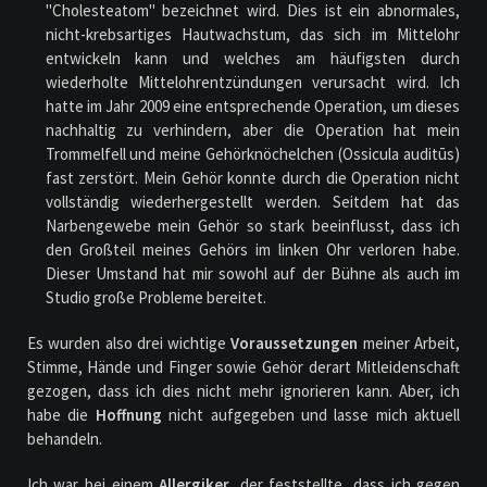
"Cholesteatom" bezeichnet wird. Dies ist ein abnormales,
nicht-krebsartiges Hautwachstum, das sich im Mittelohr
entwickeln kann und welches am häufigsten durch
wiederholte Mittelohrentzündungen verursacht wird. Ich
hatte im Jahr 2009 eine entsprechende Operation, um dieses
nachhaltig zu verhindern, aber die Operation hat mein
Trommelfell und meine Gehörknöchelchen (Ossicula auditūs)
fast zerstört. Mein Gehör konnte durch die Operation nicht
vollständig wiederhergestellt werden. Seitdem hat das
Narbengewebe mein Gehör so stark beeinflusst, dass ich
den Großteil meines Gehörs im linken Ohr verloren habe.
Dieser Umstand hat mir sowohl auf der Bühne als auch im
Studio große Probleme bereitet.
Es wurden also drei wichtige
Voraussetzungen
meiner Arbeit,
Stimme, Hände und Finger sowie Gehör derart Mitleidenschaft
gezogen, dass ich dies nicht mehr ignorieren kann. Aber, ich
habe die
Hoffnung
nicht aufgegeben und lasse mich aktuell
behandeln.
Ich war bei einem
Allergiker
, der feststellte, dass ich gegen