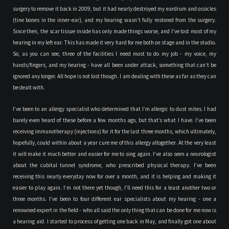
surgery to remove it back in 2009, but it had nearly destroyed my eardrum and ossicles
(tine bones in the inner-ear), and my hearing wasn’t fully restored from the surgery.
Since then, the scar tissue inside has only made things worse, and I’ve lost most of my
hearing in my left ear. This has made it very hard for me both on stage and in the studio.
So, as you can see, three of the facilities I need most to do my job - my voice, my
hands/fingers, and my hearing - have all been under attack, something that can’t be
ignored any longer. All hope is not lost though. I am dealing with these as far as they can
be dealt with.
I’ve been to an allergy specialist who determined that I’m allergic to dust mites. I had
barely even heard of these before a few months ago, but that’s what I have. I’ve been
receiving immunotherapy (injections) for it for the last three months, which ultimately,
hopefully, could within about a year cure me of this allergy altogether. At the very least
it will make it much better and easier for me to sing again. I’ve also seen a neurologist
about the cubital tunnel syndrome, who prescribed physical therapy. I’ve been
receiving this nearly everyday now for over a month, and it is helping and making it
easier to play again. I’m not there yet though, I’ll need this for a least another two or
three months. I’ve been to four different ear specialists about my hearing - one a
renowned expert in the field - who all said the only thing that can be done for me now is
a hearing aid. I started to process of getting one back in May, and finally got one about