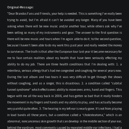
Original-Message:
"Dear Brandos Fans and Friends, your help is needed. This is something I’ve really been
trying to avoid, but I’m afraid it can’t be avoided any longer. Many of you have been
asking when there will be new music and/or another tour, while others ask why I’ve
been selling so many of my instruments and gear. The answer to the first question is
there will be new music and tours when I’m again able to do it; to the second question,
because I haven’t been able to do my work this past year and really needed the money
to survive on. The truth is that after the European tour last year it became necessary for
me to face certain realities about my health that have been seriously effecting my
ability to do my job. There are three health conditions that I’m dealing with: 1. a
relentless, serious allergy that’s had me congested and coughing for several years now.
During the last album and two tours it was very difficult to get through the shows
without coughing, and as a singer, this is disastrous. 2. a condition called “cubital
tunnel syndrome” which effects ones ability to move ones arms, hand and fingers. This
began with me all the way back in 2006, and has gotten so bad that it really hinders
the movement in my fingers and hands and my ability to play, and has actually become
very painful quite often. 3. The hearing in my left ear is nearly gone. It’s not from playing
in loud bands all these years, but a condition called a “cholesteatoma,” which is an
abnormal, noncancerous skin growth that can develop in the middle section of your ear,
behind the eardrum, most commonly caused by repeated middle ear infections. I had a