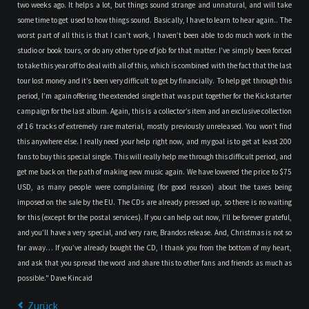
two weeks ago. It helps a lot, but things sound strange and unnatural, and will take
some time to get used to how things sound. Basically, I have to learn to hear again.. The
worst part of all this is that I can’t work, I haven’t been able to do much work in the
studio or book tours, or do any other type of job for that matter. I’ve simply been forced
to take this year off to deal with all of this, which is combined with the fact that the last
tour lost money and it’s been very difficult to get by financially. To help get through this
period, I’m again offering the extended single that was put together for the Kickstarter
campaign for the last album. Again, this is a collector’s item and an exclusive collection
of 16 tracks of extremely rare material, mostly previously unreleased. You won’t find
this anywhere else. I really need your help right now, and my goal is to get at least 200
fans to buy this special single. This will really help me through this difficult period, and
get me back on the path of making new music again. We have lowered the price to $75
USD, as many people were complaining (for good reason) about the taxes being
imposed on the sale by the EU. The CDs are already pressed up, so there is no waiting
for this (except for the postal services). If you can help out now, I’ll be forever grateful,
and you’ll have a very special, and very rare, Brandos release. And, Christmas is not so
far away… If you’ve already bought the CD, I thank you from the bottom of my heart,
and ask that you spread the word and share this to other fans and friends as much as
possible." Dave Kincaid
Zurück