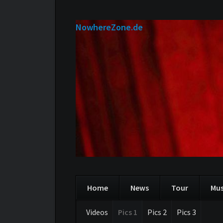
NowhereZone.de
Home
News
Tour
Mus
Navigation
Videos
Pics 1
Pics 2
Pics 3
Navi
überspringen