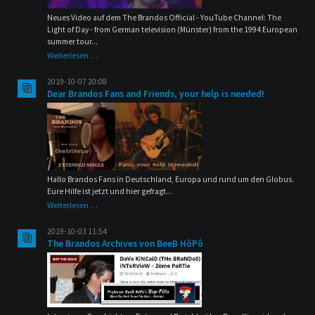
Neues Video auf dem The Brandos Official - YouTube Channel:
The
Light of Day - from German television (Münster) from the 1994 European
summer tour...
Neues
Weiterlesen …
Music
Video
2019-10-07 20:08
"The
Dear Brandos Fans and Friends, your help is needed!
Light
of
Day"
Live
1994
Hallo Brandos Fans in Deutschland, Europa und rund um den Globus.
Eure Hilfe ist jetzt und hier gefragt...
Dear
Weiterlesen …
Brandos
Fans
2019-10-03 11:54
and
The Brandos Archives von BeeB HôPô
Friends,
your
help
is
needed!