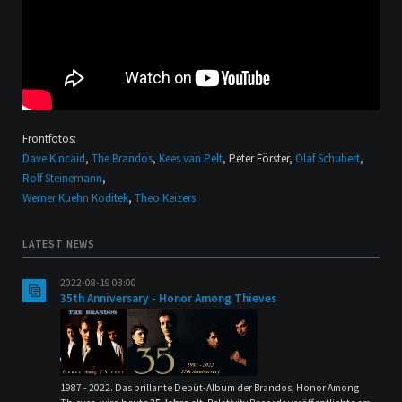
Frontfotos:
Dave Kincaid
,
The Brandos
,
Kees van Pelt
, Peter Förster,
Olaf Schubert
,
Rolf Steinemann
,
Werner Kuehn Koditek
,
Theo Keizers
LATEST NEWS
2022-08-19 03:00
35th Anniversary - Honor Among Thieves
1987 - 2022. Das brillante Debüt-Album der Brandos, Honor Among