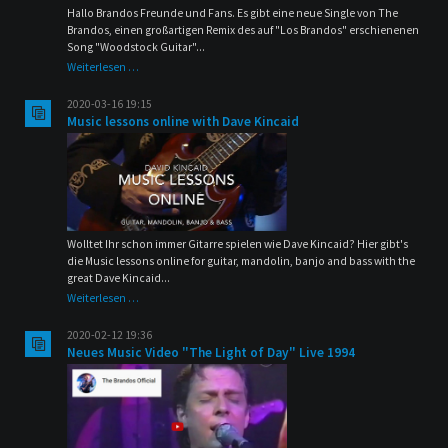
Hallo Brandos Freunde und Fans. Es gibt eine neue Single von The
Brandos, einen großartigen Remix des auf "Los Brandos" erschienenen
Song "Woodstock Guitar"...
New
Weiterlesen …
Single
Release
2020-03-16 19:15
-
Music lessons online with Dave Kincaid
Woodstock
Guitar
(Remix
2020)
Wolltet Ihr schon immer Gitarre spielen wie Dave Kincaid? Hier gibt's
die Music lessons online for guitar, mandolin, banjo and bass with the
great Dave Kincaid...
Music
Weiterlesen …
lessons
online
2020-02-12 19:36
with
Neues Music Video "The Light of Day" Live 1994
Dave
Kincaid