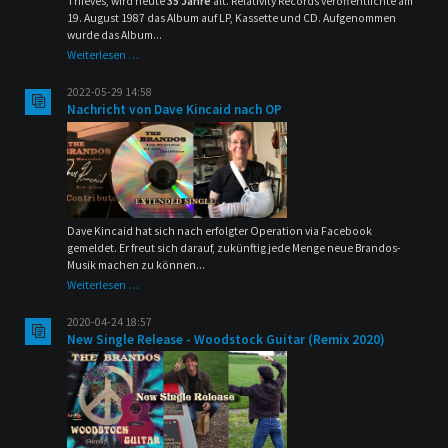
Thieves, wird heute
35 Jahre
alt. Relativity Records veröffentlichte am
19. August 1987 das Album auf LP, Kassette und CD. Aufgenommen
wurde das Album...
35th
Weiterlesen …
Anniversary
-
2022-05-29 14:58
Honor
Nachricht von Dave Kincaid nach OP
Among
Thieves
Dave Kincaid hat sich nach erfolgter Operation via Facebook
gemeldet. Er freut sich darauf, zukünftig jede Menge neue Brandos-
Musik machen zu können...
Nachricht
Weiterlesen …
von
Dave
2020-04-24 18:57
Kincaid
New Single Release - Woodstock Guitar (Remix 2020)
nach
OP